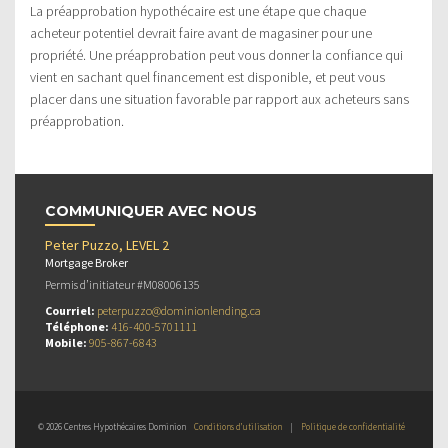
La préapprobation hypothécaire est une étape que chaque
acheteur potentiel devrait faire avant de magasiner pour une
propriété. Une préapprobation peut vous donner la confiance qui
vient en sachant quel financement est disponible, et peut vous
placer dans une situation favorable par rapport aux acheteurs sans
préapprobation.
COMMUNIQUER AVEC NOUS
Peter Puzzo, LEVEL 2
Mortgage Broker
Permis d’initiateur #M08006135
Courriel:
peterpuzzo@dominionlending.ca
Téléphone:
416-400-5701111
Mobile:
905-867-6843
© 2026 Centres Hypothécaires Dominion
Conditions d’utilisation
|
Politique de confidentialité