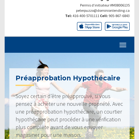
Permis d’initiateur #M08006135
peterpuzzo@dominionlending.ca
Tel:
416-400-5701111
Cell:
905-867-6843
Préapprobation Hypothécaire
Soyez certain d’être préapprouvé, si vous
pensez à acheter une nouvelle propriété. Avec
une préapprobation hypothécaire, un courtier
hypothécaire peut procéder à une vérification
plus complète avant de vous envoyer
magasiner pour une maison.