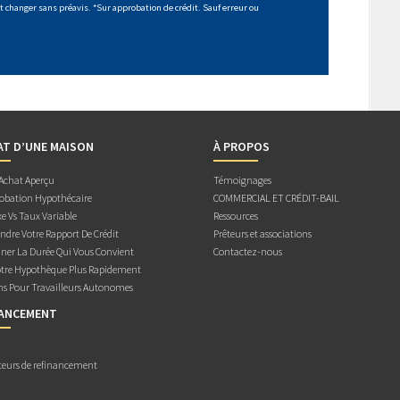
 changer sans préavis. *Sur approbation de crédit. Sauf erreur ou
AT D’UNE MAISON
À PROPOS
 Achat Aperçu
Témoignages
obation Hypothécaire
COMMERCIAL ET CRÉDIT-BAIL
e Vs Taux Variable
Ressources
dre Votre Rapport De Crédit
Prêteurs et associations
ner La Durée Qui Vous Convient
Contactez-nous
otre Hypothèque Plus Rapidement
ns Pour Travailleurs Autonomes
NANCEMENT
teurs de refinancement