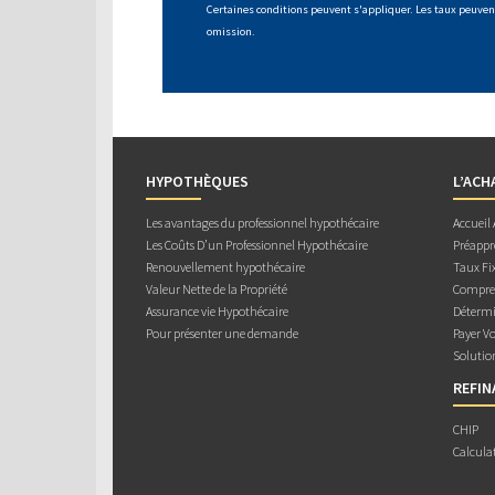
Certaines conditions peuvent s'appliquer. Les taux peuvent
omission.
HYPOTHÈQUES
L’ACH
Les avantages du professionnel hypothécaire
Accueil
Les Coûts D’un Professionnel Hypothécaire
Préappr
Renouvellement hypothécaire
Taux Fix
Valeur Nette de la Propriété
Compren
Assurance vie Hypothécaire
Détermi
Pour présenter une demande
Payer V
Solutio
REFI
CHIP
Calcula