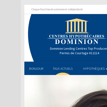
Chaque franchise est autonome et indépendante
Dominion Lending Centres Top Produce
Permis de Courtage #12214
BONJOUR
TAUX ACTUELS
HYPOTHÈQUES