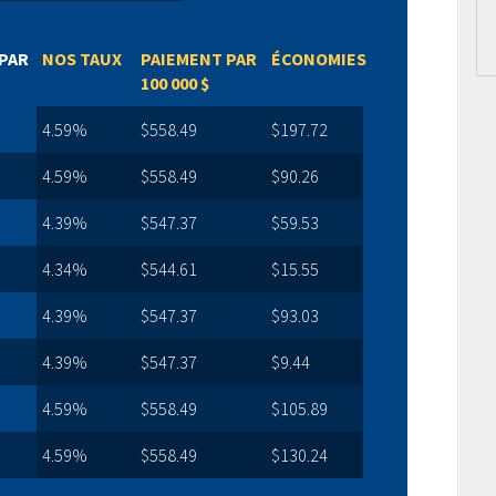
PAR
NOS TAUX
PAIEMENT PAR
ÉCONOMIES
100 000 $
4.59%
$558.49
$197.72
4.59%
$558.49
$90.26
4.39%
$547.37
$59.53
4.34%
$544.61
$15.55
4.39%
$547.37
$93.03
4.39%
$547.37
$9.44
4.59%
$558.49
$105.89
4.59%
$558.49
$130.24