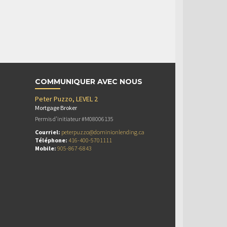
COMMUNIQUER AVEC NOUS
Peter Puzzo, LEVEL 2
Mortgage Broker
Permis d’initiateur #M08006135
Courriel:
peterpuzzo@dominionlending.ca
Téléphone:
416-400-5701111
Mobile:
905-867-6843