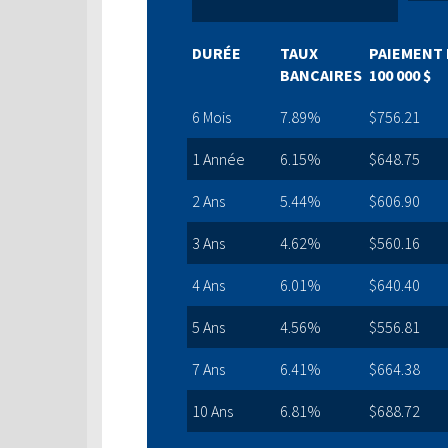
DURÉE
TAUX
PAIEMENT 
BANCAIRES
100 000 $
6 Mois
7.89%
$756.21
1 Année
6.15%
$648.75
2 Ans
5.44%
$606.90
3 Ans
4.62%
$560.16
4 Ans
6.01%
$640.40
5 Ans
4.56%
$556.81
7 Ans
6.41%
$664.38
10 Ans
6.81%
$688.72