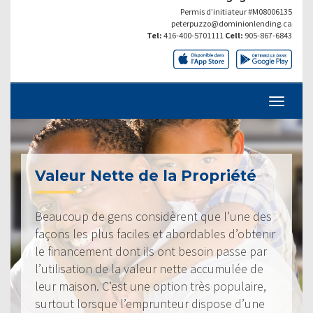
Permis d’initiateur #M08006135
peterpuzzo@dominionlending.ca
Tel:
416-400-5701111
Cell:
905-867-6843
Valeur Nette de la Propriété
Beaucoup de gens considèrent que l’une des
façons les plus faciles et abordables d’obtenir
le financement dont ils ont besoin passe par
l’utilisation de la valeur nette accumulée de
leur maison. C’est une option très populaire,
surtout lorsque l’emprunteur dispose d’une