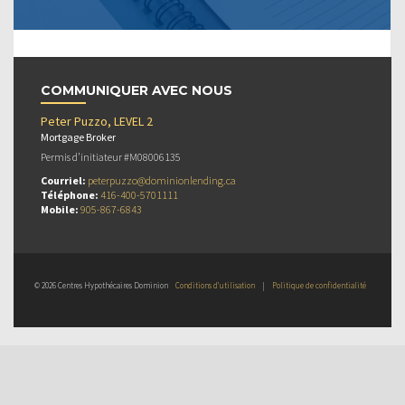
COMMUNIQUER AVEC NOUS
Peter Puzzo, LEVEL 2
Mortgage Broker
Permis d’initiateur #M08006135
Courriel:
peterpuzzo@dominionlending.ca
Téléphone:
416-400-5701111
Mobile:
905-867-6843
© 2026 Centres Hypothécaires Dominion
Conditions d’utilisation
|
Politique de confidentialité